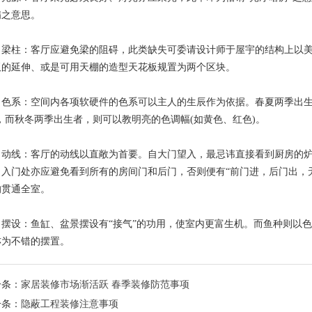
满之意思。
柱：客厅应避免梁的阻碍，此类缺失可委请设计师于屋宇的结构上以美
板的延伸、或是可用天棚的造型天花板规置为两个区块。
系：空间内各项软硬件的色系可以主人的生辰作为依据。春夏两季出生
)，而秋冬两季出生者，则可以教明亮的色调幅(如黄色、红色)。
线：客厅的动线以直敞为首要。自大门望入，最忌讳直接看到厨房的炉
，入门处亦应避免看到所有的房间门和后门，否则便有“前门进，后门出，
的贯通全室。
设：鱼缸、盆景摆设有“接气”的功用，使室内更富生机。而鱼种则以色
亦为不错的摆置。
一条：
家居装修市场渐活跃 春季装修防范事项
一条：
隐蔽工程装修注意事项