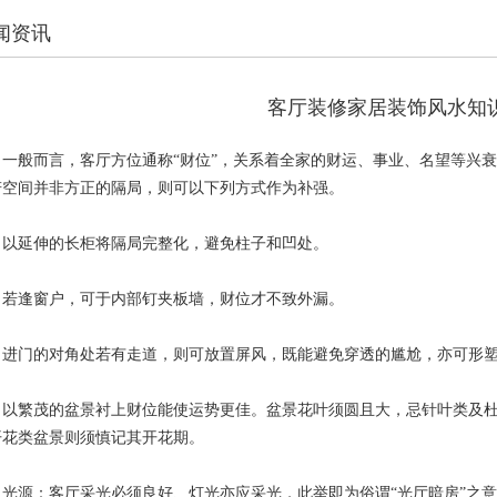
闻资讯
客厅装修家居装饰风水知
般而言，客厅方位通称“财位”，关系着全家的财运、事业、名望等兴衰
若空间并非方正的隔局，则可以下列方式作为补强。
延伸的长柜将隔局完整化，避免柱子和凹处。
逢窗户，可于内部钉夹板墙，财位才不致外漏。
门的对角处若有走道，则可放置屏风，既能避免穿透的尴尬，亦可形塑
繁茂的盆景衬上财位能使运势更佳。盆景花叶须圆且大，忌针叶类及杜
开花类盆景则须慎记其开花期。
源：客厅采光必须良好、灯光亦应采光，此举即为俗谓“光厅暗房”之意