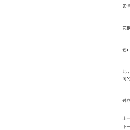
圆
梁
花
色
色
动
此
向
摆
钟
上
下