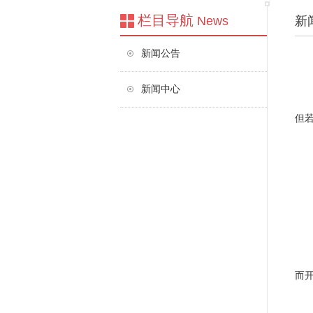
栏目导航
News
新
新闻公告
新闻中心
一
但
以
若
进
以
而
光