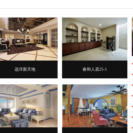
远洋新天地
春和人居25-1