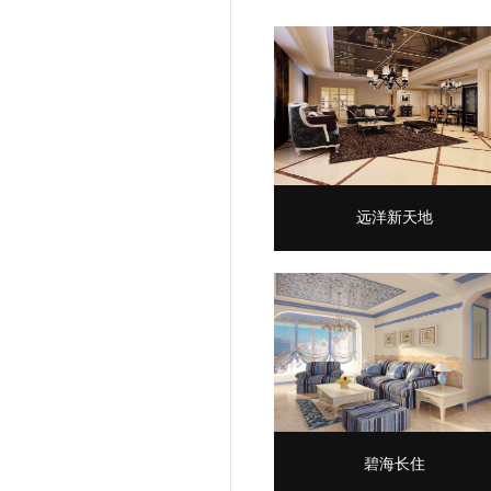
远洋新天地
碧海长住